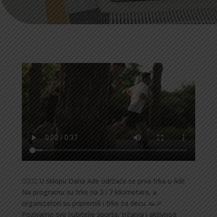
🏃‍♂️🏃‍♀️ U sklopu Dana Ade održaće se prva trka u Adi!
Na programu su trke na 3 i 7 kilometara, a
organizatori su pripremili i trke za decu. 👟🎉
Pozivamo sve ljubitelje sporta, trčanja i aktivnog