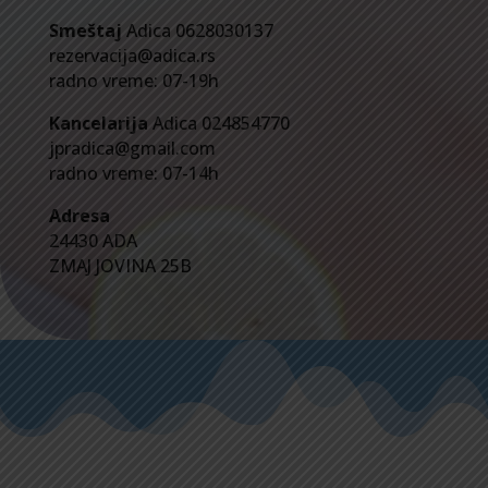
Smeštaj
Adica 0628030137
rezervacija@adica.rs
radno vreme: 07-19h
Kancelarija
Adica 024854770
jpradica@gmail.com
radno vreme: 07-14h
Adresa
24430 ADA
ZMAJ JOVINA 25B