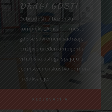
DRAGI GOSTI
Dobrodošli u bazenski
kompleks „Adica“ — mesto
gde se savremeni sadržaji,
brižljivo uređen ambijent i
vrhunska usluga spajaju u
jedinstveno iskustvo odmora
i relaksacije.
REZERVACIJA