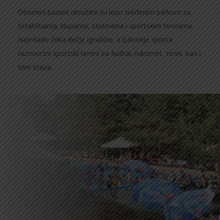
Otvoreni bazeni okruženi su lepo sređenim parkom sa
šetalištiama, klupama, stolovima i sportskim terenima.
Najmlađe čeka dečje igralište, a ljubitelje sporta
raznovrsni sportski tereni za fudbal, rukomet, tenis, kao i
trim staza.