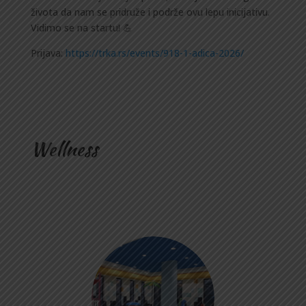
života da nam se pridruže i podrže ovu lepu inicijativu.
Vidimo se na startu! 💪
Prijava:
https://trka.rs/events/918-1-adica-2026/
Wellness