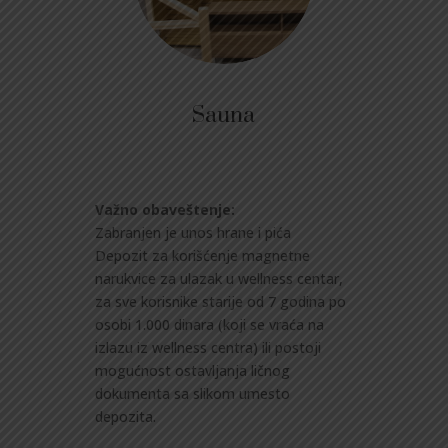
Sauna
Važno obaveštenje:
Zabranjen je unos hrane i pića
Depozit za korišćenje magnetne
narukvice za ulazak u wellness centar,
za sve korisnike starije od 7 godina po
osobi 1.000 dinara (koji se vraća na
izlazu iz wellness centra) ili postoji
mogućnost ostavljanja ličnog
dokumenta sa slikom umesto
depozita.