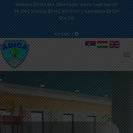
Wellness
064 863 2854
Radno vreme svaki dan od
09-20h| Smeštaj
062 803 0137
| Kancelarija
024
854 770
Kontakt
|
Прегледач
видео
записа