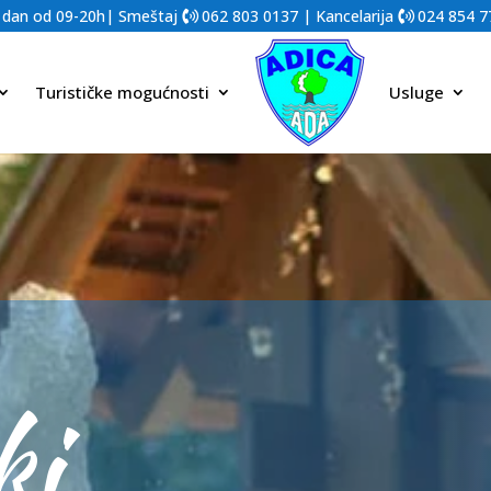
 dan od 09-20h| Smeštaj
062 803 0137
| Kancelarija
024 854 7
Turističke mogućnosti
Usluge
ki