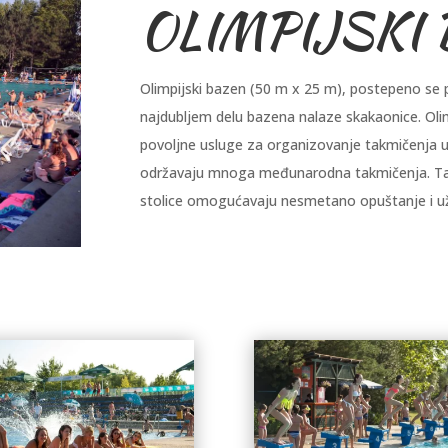
OLIMPIJSKI
Olimpijski bazen (50 m x 25 m), postepeno se 
najdubljem delu bazena nalaze skakaonice. Oli
povoljne usluge za organizovanje takmičenja u 
održavaju mnoga međunarodna takmičenja. Takođe
stolice omogućavaju nesmetano opuštanje i už