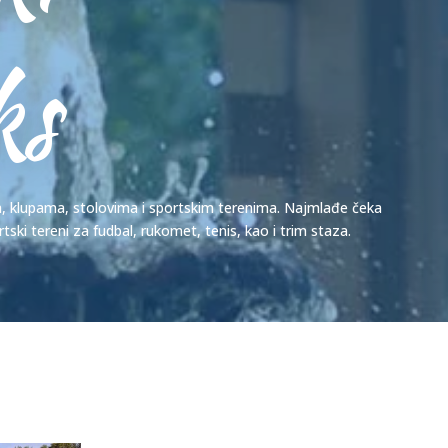
ks
a, klupama, stolovima i sportskim terenima. Najmlađe čeka
ortski tereni za fudbal, rukomet, tenis, kao i trim staza.