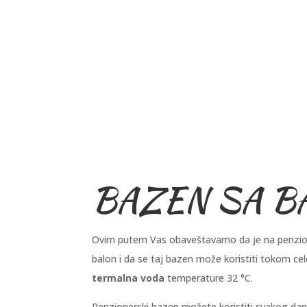
BAZEN SA 
Ovim putem Vas obaveštavamo da je na penzion
balon i da se taj bazen može koristiti tokom ce
termalna voda
temperature 32 °C.
Penzionerski bazen možete koristiti svakog dan