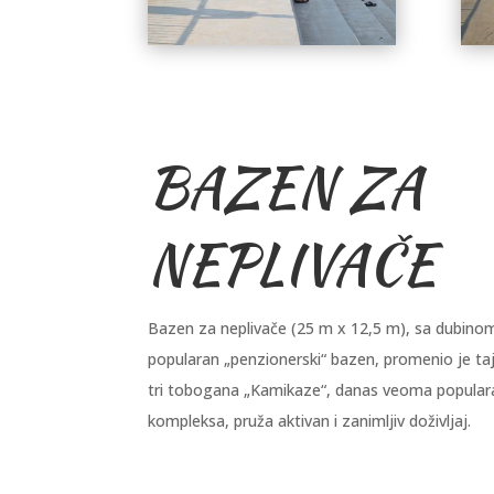
BAZEN ZA
NEPLIVAČE
Bazen za neplivače (25 m x 12,5 m), sa dubin
popularan „penzionerski“ bazen, promenio je taj
tri tobogana „Kamikaze“, danas veoma popular
kompleksa, pruža aktivan i zanimljiv doživljaj.