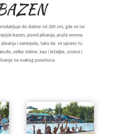
 BAZEN
produbljuje do dubine od 200 cm, gde se na
mpijski bazen, pored plivanja, pruža veoma
plivanju i vaterpolu, tako da se upravo tu
, velike tribine, kao i ležaljke, stolovi i
ivanje za svakog posetioca.