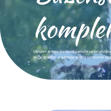
komple
Okružen je lepo sređenim parkom sa šetalištim
dečje igralište, a ljubitelje sporta raznovrsni sp