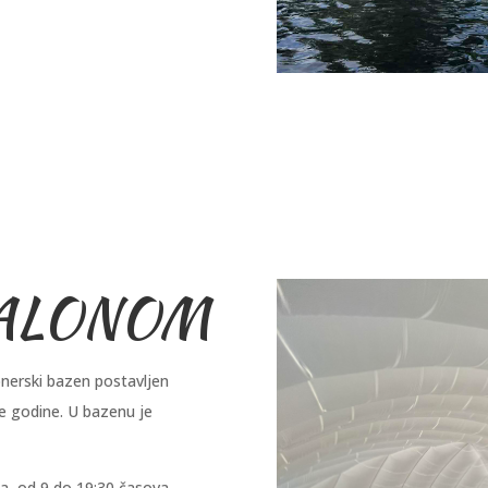
BALONOM
erski bazen postavljen
le godine. U bazenu je
a, od 9 do 19:30 časova.