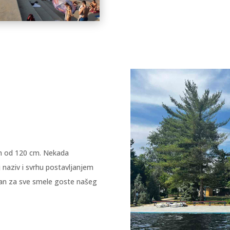
om od 120 cm. Nekada
 naziv i svrhu postavljanjem
an za sve smele goste našeg