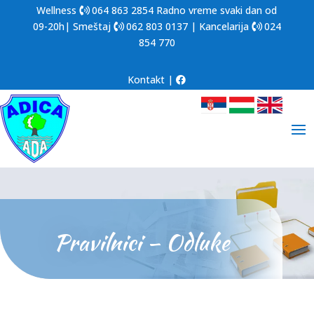
Wellness
064 863 2854
Radno vreme svaki dan od
09-20h| Smeštaj
062 803 0137
| Kancelarija
024
854 770
Kontakt
|
Pravilnici – Odluke