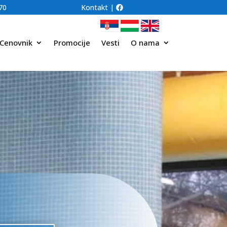
70
Kontakt
|
Cenovnik
Promocije
Vesti
O nama