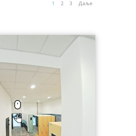
1
2
3
Даље