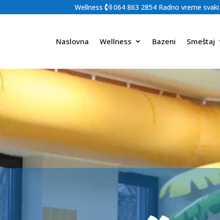
Wellness
064 863 2854
Radno vreme svaki
Naslovna
Wellness
Bazeni
Smeštaj