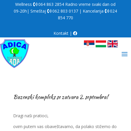
Wellness
064 863 2854
Radno vreme svaki dan od
09-20h| Smeštaj
062 803 0137
| Kancelarija
024
854 770
Kontakt
|
Bazenski kompleks se zatvara 2. septembra!
Dragi naši pratioci,
ovim putem vas obaveštavamo, da polako stižemo do