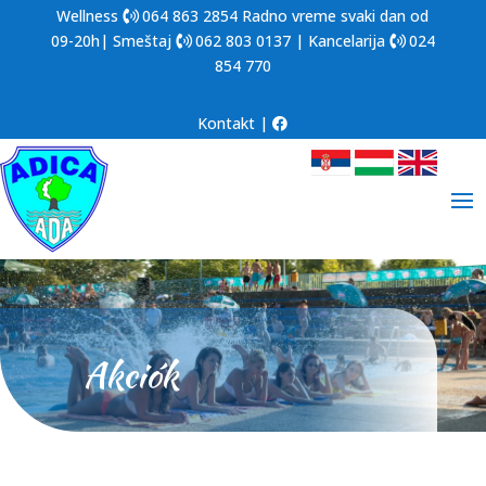
Wellness
064 863 2854
Radno vreme svaki dan od
09-20h| Smeštaj
062 803 0137
| Kancelarija
024
854 770
Kontakt
|
Akciók