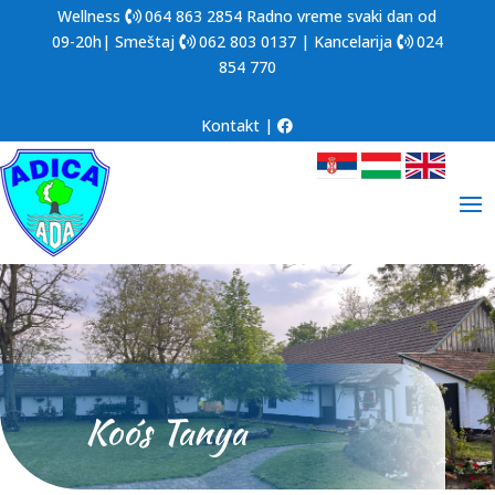
Wellness
064 863 2854
Radno vreme svaki dan od
09-20h| Smeštaj
062 803 0137
| Kancelarija
024
854 770
Kontakt
|
Koós Tanya