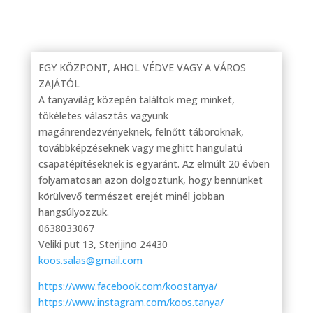
EGY KÖZPONT, AHOL VÉDVE VAGY A VÁROS
ZAJÁTÓL
A tanyavilág közepén találtok meg minket,
tökéletes választás vagyunk
magánrendezvényeknek, felnőtt táboroknak,
továbbképzéseknek vagy meghitt hangulatú
csapatépítéseknek is egyaránt. Az elmúlt 20 évben
folyamatosan azon dolgoztunk, hogy bennünket
körülvevő természet erejét minél jobban
hangsúlyozzuk.
0638033067
Veliki put 13, Sterijino 24430
koos.salas@gmail.com
https://www.facebook.com/koostanya/
https://www.instagram.com/koos.tanya/