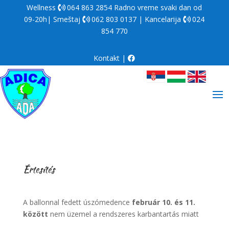
Wellness
064 863 2854
Radno vreme svaki dan od
09-20h| Smeštaj
062 803 0137
| Kancelarija
024
854 770
Kontakt
|
Értesítés
A ballonnal fedett úszómedence
február 10. és 11.
között
nem üzemel a rendszeres karbantartás miatt