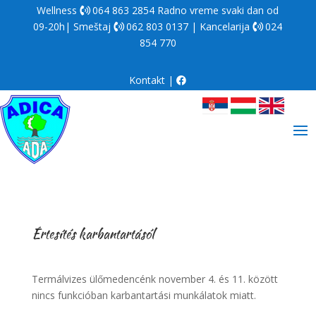
Wellness
064 863 2854
Radno vreme svaki dan od
09-20h| Smeštaj
062 803 0137
| Kancelarija
024
854 770
Kontakt
|
Értesítés karbantartásól
Termálvizes ülőmedencénk november 4. és 11. között
nincs funkcióban karbantartási munkálatok miatt.