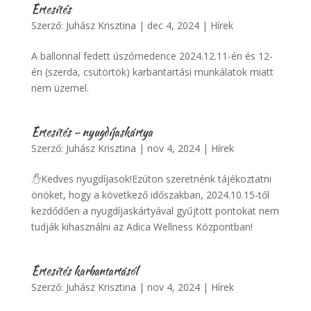
Értesítés
Szerző:
Juhász Krisztina
|
dec 4, 2024
|
Hírek
A ballonnal fedett úszómedence 2024.12.11-én és 12-
én (szerda, csütörtök) karbantartási munkálatok miatt
nem üzemel.
Értesítés – nyugdíjaskártya
Szerző:
Juhász Krisztina
|
nov 4, 2024
|
Hírek
.✋Kedves nyugdíjasok!Ezúton szeretnénk tájékoztatni
önöket, hogy a következő időszakban, 2024.10.15-től
kezdődően a nyugdíjaskártyával gyűjtött pontokat nem
tudják kihasználni az Adica Wellness Központban!
Értesítés karbantartásól
Szerző:
Juhász Krisztina
|
nov 4, 2024
|
Hírek