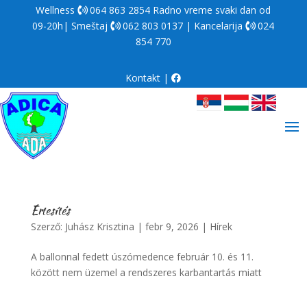
Wellness
064 863 2854
Radno vreme svaki dan od
09-20h| Smeštaj
062 803 0137
| Kancelarija
024
854 770
Kontakt
|
Értesítés
Szerző:
Juhász Krisztina
|
febr 9, 2026
|
Hírek
A ballonnal fedett úszómedence február 10. és 11.
között nem üzemel a rendszeres karbantartás miatt